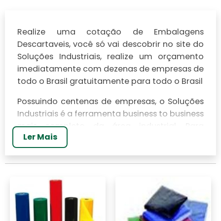
Realize uma cotação de Embalagens
Descartaveis, você só vai descobrir no site do
Soluções Industriais, realize um orçamento
imediatamente com dezenas de empresas de
todo o Brasil gratuitamente para todo o Brasil
Possuindo centenas de empresas, o Soluções
Industriais é a ferramenta business to business
mais completo da área industrial. Para
Ler Mais
realizar um orçamento de Embalagens
Descartaveis, clique em um ou mais dos
anuciantes a seguir:
Se sua necessidade específica são recipientes
para bebidas, encontre aqui os melhores
fornecedores de
garrafa pet 2 litros
.