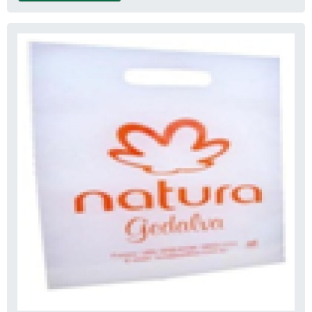
escritório de alta qualidade onde são
realizadas as atividades e estrutura
suficiente para atender todas as demandas.
Tudo isso, somado à performance de uma
equipe multidisciplinar de consultores
associados e profissionais com vasta
experiência na área de atuação, fecha o
ciclo de entrega com excelência para toda
a carteira de clientes.