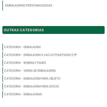
EMBALAGENS PERSONALIZADAS
EMBALAGENS E SACOLAS
EMBALAGENS PET
OUTRAS CATEGORIAS
EMBALAGENS MATERIAL RECICLADO
CATEGORIA - EMBALAGEM
EMBALAGENS ESPECIAIS PARA PRESENTE
CATEGORIA - EMBALAGEM A VACUO POLIETILENO E PP
EMBALAGENS VAZIAS
CATEGORIA - BOBINA E FILMES
EMBALAGENS DESCARTAVEIS
CATEGORIA - VENDA DE EMBALAGENS
CATEGORIA - EMBALAGEM PARA OBJETO
EMBALAGENS SACOLAS PLASTICAS
CATEGORIA - EMBALAGEM PARA DOCES
EMBALAGENS PLASTICAS PARA MUDAS
CATEGORIA - EMBALAGENS
EMBALAGENS FLEXIVEIS