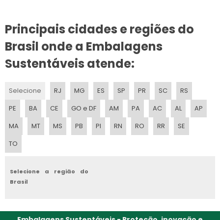
EMBALAGENS ROTULOS
Principais cidades e regiões do
Brasil onde a Embalagens
Sustentáveis atende:
Selecione
RJ
MG
ES
SP
PR
SC
RS
PE
BA
CE
GO e DF
AM
PA
AC
AL
AP
MA
MT
MS
PB
PI
RN
RO
RR
SE
TO
Selecione a região do
Brasil
Embalagens Sustentáveis - Proteção, inovação e