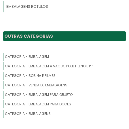
EMBALAGENS ROTULOS
EMBALAGENS PLASTICAS PARA SUCO
SACOLAS EMBALAGENS
OUTRAS CATEGORIAS
EMBALAGENS PRESENTE
CATEGORIA - EMBALAGEM
EMBALAGENS PET
CATEGORIA - EMBALAGEM A VACUO POLIETILENO E PP
EMBALAGENS MATERIAL RECICLADO
CATEGORIA - BOBINA E FILMES
EMBALAGENS PARA FRASCO
CATEGORIA - VENDA DE EMBALAGENS
CATEGORIA - EMBALAGEM PARA OBJETO
EMBALAGENS FLEXIVEIS
CATEGORIA - EMBALAGEM PARA DOCES
EMBALAGENS PLASTICAS PARA MUDAS
CATEGORIA - EMBALAGENS
EMBALAGENS SACOLAS