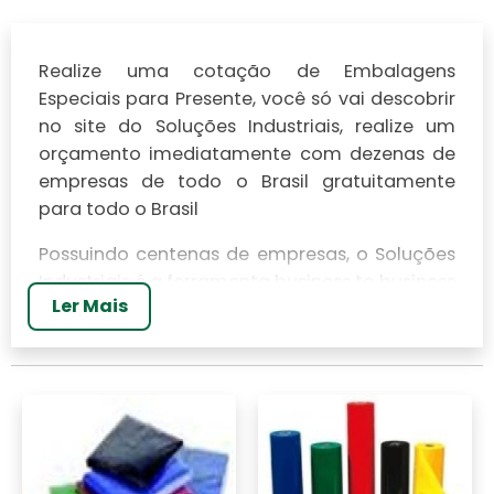
Realize uma cotação de Embalagens
Especiais para Presente, você só vai descobrir
no site do Soluções Industriais, realize um
orçamento imediatamente com dezenas de
empresas de todo o Brasil gratuitamente
para todo o Brasil
Possuindo centenas de empresas, o Soluções
Industriais é a ferramenta business to business
Ler Mais
mais completo da área industrial. Para
realizar um orçamento de Embalagens
Especiais para Presente, clique em um ou mais
dos anuciantes a seguir: