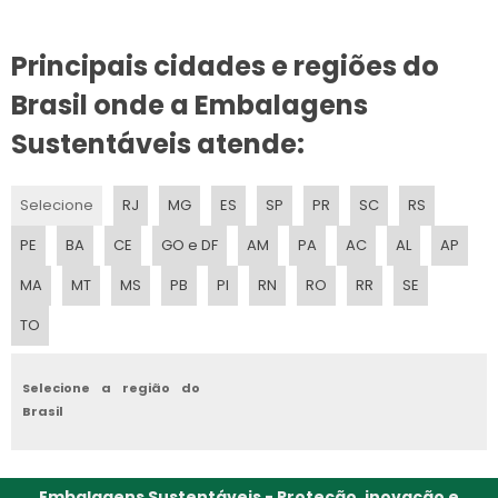
EMBALAGENS PERSONALIZADAS
Principais cidades e regiões do
Brasil onde a Embalagens
Sustentáveis atende:
Selecione
RJ
MG
ES
SP
PR
SC
RS
PE
BA
CE
GO e DF
AM
PA
AC
AL
AP
MA
MT
MS
PB
PI
RN
RO
RR
SE
TO
Selecione a região do
Brasil
Embalagens Sustentáveis - Proteção, inovação e