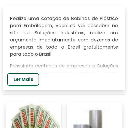
Realize uma cotação de Bobinas de Plástico
para Embalagem, você só vai descobrir no
site do Soluções Industriais, realize um
orçamento imediatamente com dezenas de
empresas de todo o Brasil gratuitamente
para todo o Brasil
Possuindo centenas de empresas, o Soluções
Industriais é a ferramenta business to business
Ler Mais
mais completo da área industrial. Para
realizar um orçamento de Bobinas de Plástico
para Embalagem, clique em um ou mais dos
anuciantes a seguir: