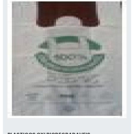
Programas de fidelidade são uma excelente
forma de recompensar os clientes pela
compra de temperos. Embalagens que
oferecem refis ou descontos em novas
compras podem incentivar os clientes a
voltar. Além disso, amostras grátis de novos
temperos em embalagens atrativas atraem a
curiosidade e o interesse dos consumidores.
Implementar campanhas promocionais
focadas em embalagens específicas ajuda a
aumentar as vendas. Algumas estratégias
promocionais a considerar incluem:
Cupons de desconto inclusos nas
embalagens.
Ofertas de "compre um, leve outro".