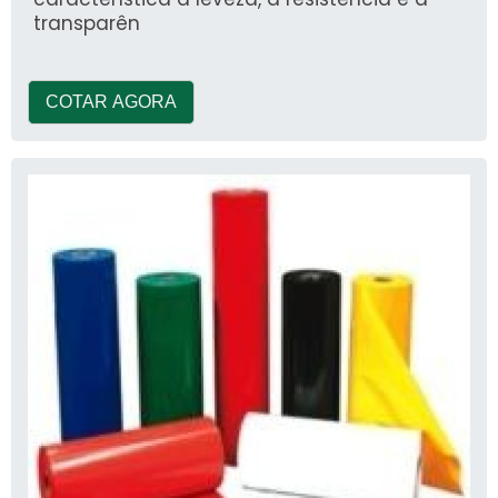
ajudam a prolongar a vida útil dos temperos,
transparên
reduzindo a exposição ao oxigênio.
COTAR AGORA
Tecnologia de
Efeito na
Embalagem
Frescura
Vidro
Alta proteção
Plástico
Baixa proteção
Selagem a vácuo
Alta proteção