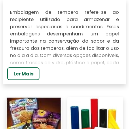
Embalagem de tempero refere-se ao
recipiente utilizado para armazenar e
preservar especiarias e
condimentos
. Essas
embalagens desempenham um papel
importante na conservação do sabor e da
frescura dos temperos, além de facilitar o uso
no dia a dia. Com diversas opções disponíveis,
como frascos de vidro, plástico e papel, cada
tipo oferece vantagens distintas. Neste artigo,
Ler Mais
vamos explorar as diferentes embalagens de
tempero e como escolher a melhor para suas
necessidades.
IMPORTÂNCIA DA
EMBALAGEM DE TEMPERO
A embalagem de condimentos desempenha