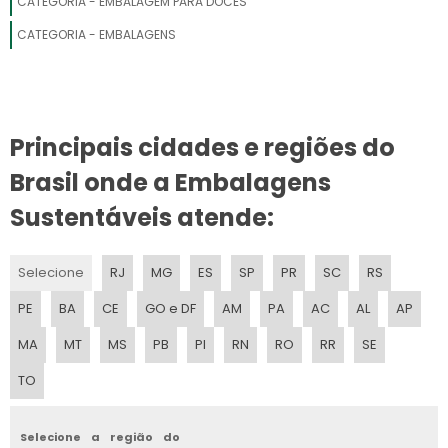
CATEGORIA - EMBALAGEM PARA DOCES
EMBALAGENS POLIETILENO
CATEGORIA - EMBALAGENS
EMBALAGEM A VACUO PARA CARNE
EMBALAGEM A VACUO PARA QUEIJO
Principais cidades e regiões do
EMBALAGEM A VACUO PARA ALIMENTOS
Brasil onde a Embalagens
EMBALAGEM EM POLIPROPILENO
Sustentáveis atende:
PLASTICO DE EMBALAGEM
Selecione
RJ
MG
ES
SP
PR
SC
RS
EMBALAGEM A VACUO PARA EDREDON
PE
BA
CE
GO e DF
AM
PA
AC
AL
AP
EMBALAGEM POLIETILENO CRISTAL
MA
MT
MS
PB
PI
RN
RO
RR
SE
TO
PLASTICOS EMBALAGEM
EMBALAGEM POLIETILENO RECICLADA
Selecione a região do