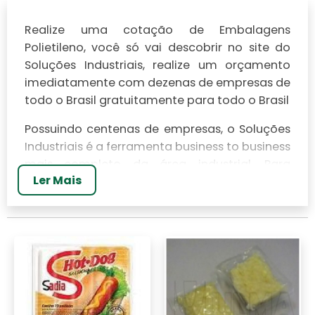
Realize uma cotação de Embalagens
Polietileno, você só vai descobrir no site do
Soluções Industriais, realize um orçamento
imediatamente com dezenas de empresas de
todo o Brasil gratuitamente para todo o Brasil
Possuindo centenas de empresas, o Soluções
Industriais é a ferramenta business to business
mais completo da área industrial. Para
Ler Mais
realizar um orçamento de Embalagens
Polietileno, clique em um ou mais dos
anuciantes a seguir: