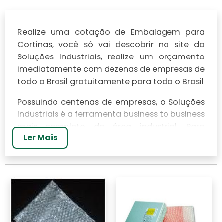
Realize uma cotação de Embalagem para
Cortinas, você só vai descobrir no site do
Soluções Industriais, realize um orçamento
imediatamente com dezenas de empresas de
todo o Brasil gratuitamente para todo o Brasil
Possuindo centenas de empresas, o Soluções
Industriais é a ferramenta business to business
mais completo da área industrial. Para
Ler Mais
realizar um orçamento de Embalagem para
Cortinas, clique em um ou mais dos
anuciantes a seguir: