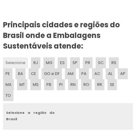
EMBALAGEM PARA CONDIMENTOS
EMBALAGEM PARA REVISTAS
Principais cidades e regiões do
EMBALAGEM PARA CORTINAS
Brasil onde a Embalagens
EMBALAGEM PARA PRESENTES
Sustentáveis atende:
EMBALAGEM PARA SEDEX
Selecione
RJ
MG
ES
SP
PR
SC
RS
PE
BA
CE
GO e DF
AM
PA
AC
AL
AP
MA
MT
MS
PB
PI
RN
RO
RR
SE
TO
Selecione a região do
Brasil