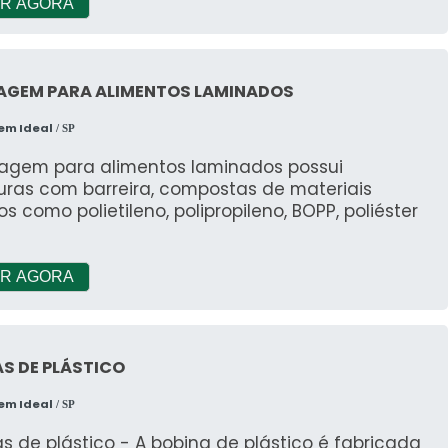
R AGORA
AGEM PARA ALIMENTOS LAMINADOS
em Ideal
/ SP
agem para alimentos laminados possui
uras com barreira, compostas de materiais
os como polietileno, polipropileno, BOPP, poliéster
R AGORA
S DE PLÁSTICO
em Ideal
/ SP
s de plástico - A bobina de plástico é fabricada