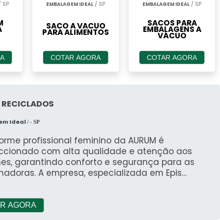
 SP
EMBALAGEM IDEAL
/ SP
EMBALAGEM IDEAL
/ SP
M
SACOS PARA
SACO A VACUO
A
EMBALAGENS A
PARA ALIMENTOS
VÁCUO
A
COTAR AGORA
COTAR AGORA
 RECICLADOS
em Ideal
/ - SP
orme profissional feminino da AURUM é
ccionado com alta qualidade e atenção aos
hes, garantindo conforto e segurança para as
hadoras. A empresa, especializada em Epis
pamentos de Proteção Individual) e EPC
pamento de Proteção Coletiva), também se
ca na produção de uniformes profissionais e
R AGORA
is.Com um atendimento personalizado e singular