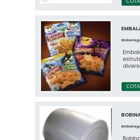
COTA
EMBAL
Embalag
Embal
estrut
divers
COTA
BOBINA
Embalag
Bobina