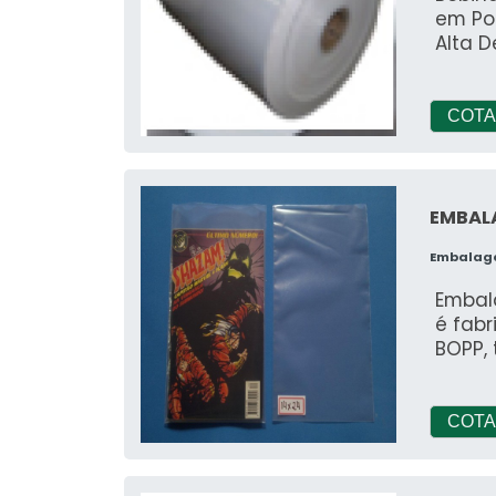
em Pol
Alta D
COTA
EMBAL
Embalag
Embal
é fabr
BOPP, 
COTA