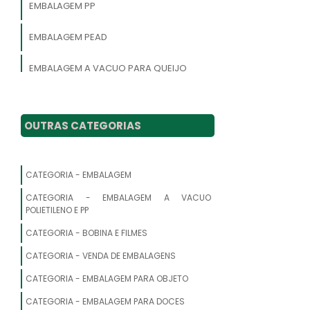
EMBALAGEM PP
EMBALAGEM PEAD
EMBALAGEM A VACUO PARA QUEIJO
EMBALAGEM DE POLIPROPILENO
OUTRAS CATEGORIAS
EMBALAGEM A VACUO PARA CARNE
EMBALAGEM POLIETILENO CRISTAL
CATEGORIA - EMBALAGEM
PLASTICOS PARA EMBALAR
CATEGORIA - EMBALAGEM A VACUO
POLIETILENO E PP
EMBALAGENS PLASTICO
CATEGORIA - BOBINA E FILMES
PLASTICO DE EMBALAGEM
CATEGORIA - VENDA DE EMBALAGENS
CATEGORIA - EMBALAGEM PARA OBJETO
EMBALAGEM DE POLIETILENO
CATEGORIA - EMBALAGEM PARA DOCES