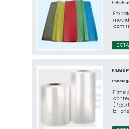
Embalag
Embal
medid
com re
COTA
FILME 
Embalag
Filme 
confe
(PEBD)
bi-ori