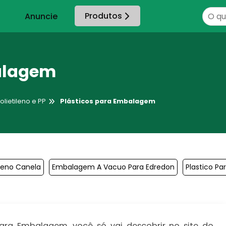
Produtos
Anuncie
alagem
ietileno e PP
Plásticos para Embalagem
leno Canela
Embalagem A Vacuo Para Edredon
Plastico P
ara Embalagem, você só vai descobrir no site do