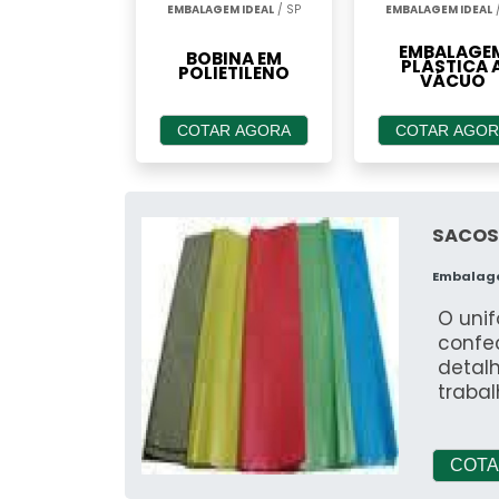
EMBALAGEM IDEAL
/ SP
EMBALAGEM IDEAL
/
EMBALAGE
BOBINA EM
PLÁSTICA 
POLIETILENO
VÁCUO
COTAR AGORA
COTAR AGOR
SACOS
Embalag
O unif
confe
detal
trabal
(Equi
(Equi
desta
COTA
socia