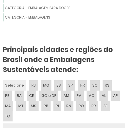
INDUSTRIA EMBALAGENS
CATEGORIA - EMBALAGEM PARA DOCES
DISTRIBUIDOR DE EMBALAGENS
CATEGORIA - EMBALAGENS
EMPRESAS DE EMBALAGENS PLASTICAS E FLEXIVEIS
RECICLAGEM EMBALAGENS
Principais cidades e regiões do
FORNECEDOR DE EMBALAGENS PLASTICAS
Brasil onde a Embalagens
EMPRESAS EMBALAGENS
Sustentáveis atende:
COMERCIO DE EMBALAGENS
Selecione
RJ
MG
ES
SP
PR
SC
RS
FABRICA DE EMBALAGEM PLASTICA
PE
BA
CE
GO e DF
AM
PA
AC
AL
AP
INDUSTRIA EMBALAGEM
MA
MT
MS
PB
PI
RN
RO
RR
SE
TO
INDUSTRIAS EMBALAGENS