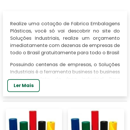
Realize uma cotação de Fabrica Embalagens
Plásticas, você só vai descobrir no site do
Soluções Industriais, realize um orçamento
imediatamente com dezenas de empresas de
todo o Brasil gratuitamente para todo o Brasil
Possuindo centenas de empresas, o Soluções
Industriais é a ferramenta business to business
mais completo da área industrial. Para
Ler Mais
realizar um orçamento de Fabrica
Embalagens Plásticas, clique em um ou mais
dos anuciantes a seguir: