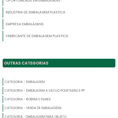
OPORTUNIDADE EM EMBALAGENS
INDUSTRIA DE EMBALAGEM PLASTICA
EMPRESA EMBALAGENS
FABRICANTE DE EMBALAGEM PLASTICA
INDUSTRIA DE EMBALAGENS PLASTICAS FLEXIVEIS
VENDAS DE EMBALAGENS FLEXIVEIS
OUTRAS CATEGORIAS
INDUSTRIA DE EMBALAGENS
CATEGORIA - EMBALAGEM
REPRESENTANTE COMERCIAL DE EMBALAGENS FLEXIVEIS
CATEGORIA - EMBALAGEM A VACUO POLIETILENO E PP
LOJA DE EMBALAGENS
CATEGORIA - BOBINA E FILMES
EMBALAGEM PARA TRANSPORTES
CATEGORIA - VENDA DE EMBALAGENS
CATEGORIA - EMBALAGEM PARA OBJETO