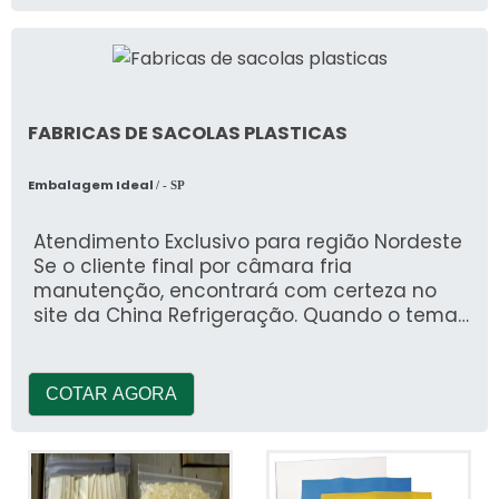
FABRICAS DE SACOLAS PLASTICAS
Embalagem Ideal
/ - SP
Atendimento Exclusivo para região Nordeste
Se o cliente final por câmara fria
manutenção, encontrará com certeza no
site da China Refrigeração. Quando o tema
é câmara fria manutenção, com a China
Refrigeração o cliente poderá contar com
assertividade e com a minimização do
COTAR AGORA
tempo de execução dos serviços. UM POUCO
MAIS SOBRE A CÂMARA FRIA MANUTENÇÃO A
China Refrigeração foca seus esforços em
produzir uma estrutura com escritório de