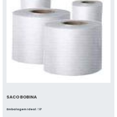
necessidades, como acondicionar alimentos
em temperatura ambiente e congeladores.
Sacos com fundo quadrado
Os sacos com fundo quadrado são
projetados para oferecer maior estabilidade e
capacidade de armazenamento. Eles são
ideais para produtos que precisam de suporte
durante o transporte, como alimentos
líquidos ou itens pesados. A base quadrada
permite que esses sacos fiquem em pé,
facilitando o acesso aos produtos.
Além disso, esses sacos são frequentemente
SACO BOBINA
utilizados em ambientes onde a
apresentação do produto é importante,
Embalagem Ideal
/ SP
como em vitrines de lojas. A resistência e a