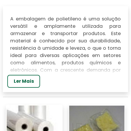
A embalagem de polietileno é uma solução
versátil e amplamente utilizada para
armazenar e transportar produtos. Este
material é conhecido por sua durabilidade,
resistência à umidade e leveza, o que o torna
ideal para diversas aplicações em setores
como alimentos, produtos químicos e
eletrônicos. Com a crescente demanda por
soluções sustentáveis, entender as
Ler Mais
características e benefícios do polietileno é
essencial. Neste artigo, vamos explorar suas
vantagens e usos mais comuns.
CARACTERÍSTICAS DAS
EMBALAGENS DE
POLIETILENO