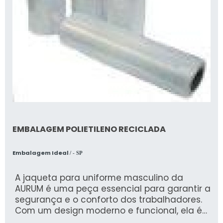
Alta
Menos
Durabilidade
resistência
durável
a impactos
O PEAD é frequentemente usado em
embalagens que requerem maior resistência,
EMBALAGEM POLIETILENO RECICLADA
como garrafas e recipientes. Por outro lado, o
PEBD é ideal para aplicações que exigem
Embalagem Ideal
/ - SP
flexibilidade, como sacolas e filmes. Essa
distinção é crucial para escolher o tipo certo de
A jaqueta para uniforme masculino da
embalagem para cada necessidade.
AURUM é uma peça essencial para garantir a
segurança e o conforto dos trabalhadores.
Flexibilidade
Com um design moderno e funcional, ela é
confeccionada com materiais de alta