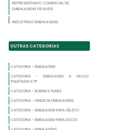
REPRESENTANTE COMERCIAL DE
EMBALAGENS FLEXIVEIS
INDUSTRIAS EMBALAGENS
FABRICANTE DE EMBALAGEM PLASTICA
OUTRAS CATEGORIAS
INDUSTRIA EMBALAGENS
FABRICA DE EMBALAGENS
CATEGORIA - EMBALAGEM
DISTRIBUIDOR DE EMBALAGENS
CATEGORIA - EMBALAGEM A VACUO
POLIETILENO E PP
INDUSTRIA DE EMBALAGENS PLASTICAS
CATEGORIA - BOBINA E FILMES
FLEXIVEIS
CATEGORIA - VENDA DE EMBALAGENS
FABRICA DE EMBALAGEM PLASTICA
CATEGORIA - EMBALAGEM PARA OBJETO
EMPRESAS DE EMBALAGENS PLASTICAS
CATEGORIA - EMBALAGEM PARA DOCES
E FLEXIVEIS
CATEGORIA - EMBALAGENS