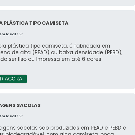
 PLÁSTICA TIPO CAMISETA
em Ideal
/ SP
la plástica tipo camiseta, é fabricada em
ileno de alta (PEAD) ou baixa densidade (PEBD),
o ser liso ou impressa em até 6 cores
R AGORA
AGENS SACOLAS
em Ideal
/ SP
agens sacolas são produzidas em PEAD e PEBD e
as biodegradável, com alça camiseta, boca