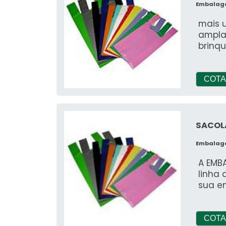
precisão. A empresa conta 
Embalag
profis
mais 
inves
ampla
sua n
brinqu
que t
idone
experi
COTA
SACOL
Embalag
A EMB
linha 
sua e
COTA