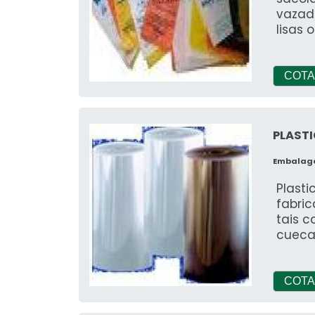
vazada
lisas 
COTA
PLASTI
Embalag
Plasti
fabri
tais c
cueca
COTA