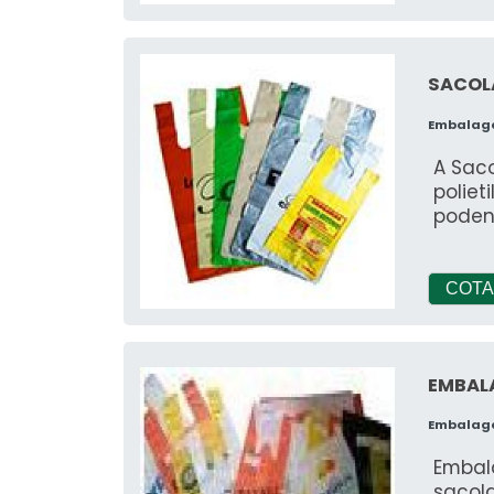
SACOLA
Embalag
A Saco
poliet
podend
COTA
EMBAL
Embalag
Embal
sacol