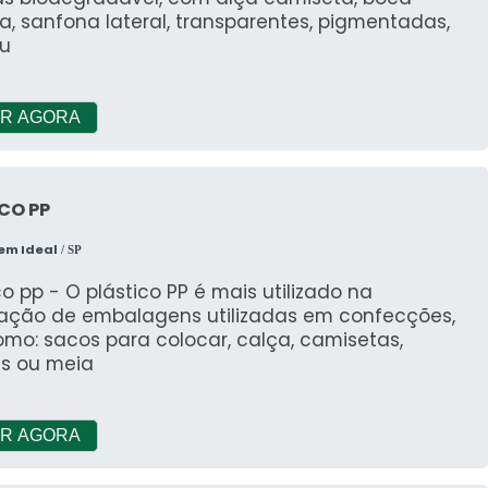
, sanfona lateral, transparentes, pigmentadas,
ou
R AGORA
CO PP
em Ideal
/ SP
co pp - O plástico PP é mais utilizado na
cação de embalagens utilizadas em confecções,
omo: sacos para colocar, calça, camisetas,
s ou meia
R AGORA