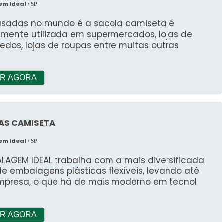
com um time de
em Ideal
/ SP
sionais qualificados para o serviço, além de
usadas no mundo é a sacola camiseta é
tir em equipamentos modernos, que se ajustam a
mente utilizada em supermercados, lojas de
ecessidade. A China Refrigeração é uma empresa
edos, lojas de roupas entre muitas outras
em se destacado da concorrência pela
idade em tudo que faz onde garante a melhor
ência para parceiros novos e antigos.
R AGORA
AS CAMISETA
em Ideal
/ SP
ALAGEM IDEAL trabalha com a mais diversificada
de embalagens plásticas flexíveis, levando até
mpresa, o que há de mais moderno em tecnol
R AGORA