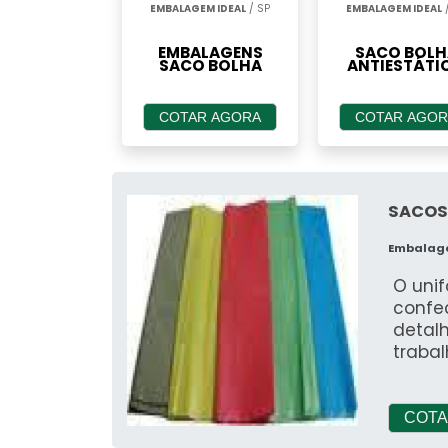
EMBALAGEM IDEAL
/ SP
EMBALAGEM IDEAL
/
EMBALAGENS
SACO BOLH
SACO BOLHA
ANTIESTÁTI
COTAR AGORA
COTAR AGOR
SACOS
Embalag
O unif
confe
detal
trabal
(Equi
(Equi
desta
COTA
socia