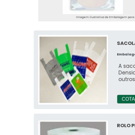
segur
Imagem ilustrativa de Embalagem para 
SACOL
Embalag
A saco
Densid
outro
COTA
ROLO 