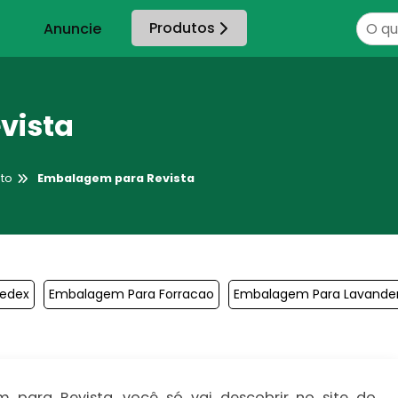
Produtos
Anuncie
vista
to
Embalagem para Revista
edex
Embalagem Para Forracao
Embalagem Para Lavander
para Revista, você só vai descobrir no site do