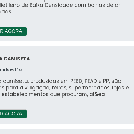
lietileno de Baixa Densidade com bolhas de ar
adas
R AGORA
A CAMISETA
em Ideal
/ SP
 camiseta, produzidas em PEBD, PEAD e PP, são
as para divulgação, feiras, supermercados, lojas e
s estabelecimentos que procuram, al&ea
R AGORA