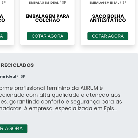
 SP
EMBALAGEM IDEAL
/ SP
EMBALAGEM IDEAL
/ SP
A
EMBALAGEM PARA
SACO BOLHA
CO
COLCHÃO
ANTIESTÁTICO
A
COTAR AGORA
COTAR AGORA
 RECICLADOS
em Ideal
/ - SP
orme profissional feminino da AURUM é
ccionado com alta qualidade e atenção aos
hes, garantindo conforto e segurança para as
hadoras. A empresa, especializada em Epis
pamentos de Proteção Individual) e EPC
pamento de Proteção Coletiva), também se
ca na produção de uniformes profissionais e
R AGORA
is.Com um atendimento personalizado e singular