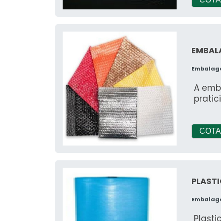
EMBAL
Embalag
A emb
prati
COTA
PLASTI
Embalag
Plasti