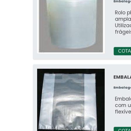
Embalag
Rolo p
ampla
Utiliz
fráge
COTA
EMBAL
Embalag
Embal
com u
flexí
COTA