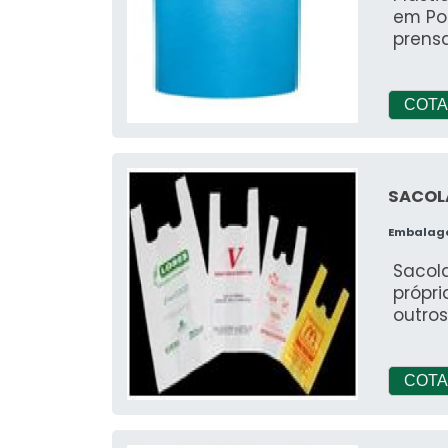
em Po
prens
COTA
SACOL
Embalag
Sacola
própri
outro
COTA