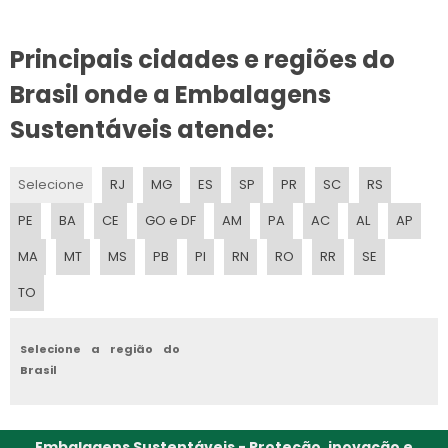
EMBALAGEM PARA FRALDAS DESCARTAVEIS
Principais cidades e regiões do
EMBALAGEM PARA REFRIGERANTE
Brasil onde a Embalagens
EMBALAGEM PARA SABONETE
Sustentáveis atende:
EMBALAGEM PARA RACAO
Selecione
RJ
MG
ES
SP
PR
SC
RS
EMBALAGEM PERSONALIZADA
PE
BA
CE
GO e DF
AM
PA
AC
AL
AP
EMBALAGEM PARA SALGADINHO
MA
MT
MS
PB
PI
RN
RO
RR
SE
TO
EMBALAGEM PARA PAES
EMBALAGEM PLASTICO BOLHA
Selecione a região do
Brasil
EMBALAGEM PARA PECAS
EMBALAGEM PARA CAMISA
Embalagens Sustentáveis - Proteção, inovação e