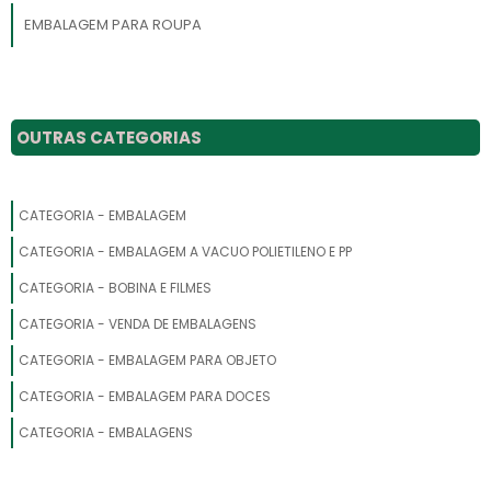
EMBALAGEM PARA ROUPA
EMBALAGEM PARA CAMISETA
EMBALAGEM PARA AREA MEDICA
OUTRAS CATEGORIAS
EMBALAGEM PARA SACHE
CATEGORIA - EMBALAGEM
EMBALAGEM PARA TERNO
CATEGORIA - EMBALAGEM A VACUO POLIETILENO E PP
EMBALAGEM PARA MEIA
CATEGORIA - BOBINA E FILMES
EMBALAGEM PARA PASTEL
CATEGORIA - VENDA DE EMBALAGENS
CATEGORIA - EMBALAGEM PARA OBJETO
EMBALAGEM PARA PEIXE
CATEGORIA - EMBALAGEM PARA DOCES
EMBALAGEM DE CERVEJA
CATEGORIA - EMBALAGENS
EMBALAGEM PARA FEIJAO