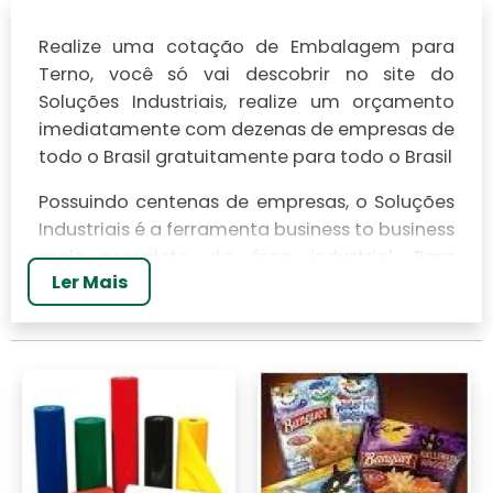
Realize uma cotação de Embalagem para
Terno, você só vai descobrir no site do
Soluções Industriais, realize um orçamento
imediatamente com dezenas de empresas de
todo o Brasil gratuitamente para todo o Brasil
Possuindo centenas de empresas, o Soluções
Industriais é a ferramenta business to business
mais completo da área industrial. Para
Ler Mais
realizar um orçamento de Embalagem para
Terno, clique em um ou mais dos anuciantes a
seguir: