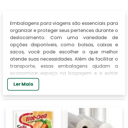
Embalagens
para viagens são essenciais para
organizar e proteger seus pertences durante o
deslocamento. Com uma variedade de
opções disponíveis, como bolsas, caixas e
sacos, você pode escolher o que melhor
atende suas necessidades. Além de facilitar o
transporte, essas embalagens ajudam a
economizar espaço na bagagem e a evitar
danos. Neste artigo, vamos explorar diferentes
Ler Mais
tipos de embalagens e como utilizá-las de
maneira eficaz em suas próximas viagens.
TIPOS DE EMBALAGENS
DISPONÍVEIS