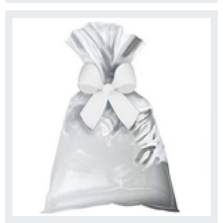
podem ter um custo adicional, refletindo o
compromisso ambiental da marca.
Design e funcionalidade
Um bom design de produto pode facilitar o
uso das embalagens durante a viagem.
Embalagens com bolsos externos e fechos
seguros oferecem funcionalidade adicional,
aumentando a praticidade. Além disso, a
ergonomia das embalagens, que são
essenciais para hábitos de consumo, pode
influenciar o preço. Um design bem pensado
não só melhora a experiência do viajante,
mas também pode justificar um valor mais
alto.
Marcas e reputação