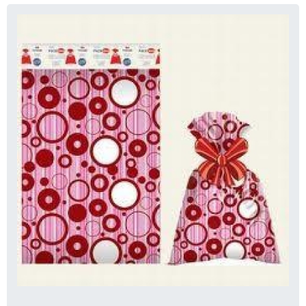
Avalie a funcionalidade e o design das
embalagens disponíveis. Algumas, por
exemplo, oferecem compartimentos
separados para produtos líquidos e sólidos,
minimizando a chance de vazamentos,
especialmente durante voos onde a pressão
da cabine pode causar problemas. A
variedade pode atender a necessidades
específicas, como o uso de sacos
transparentes para facilitar a inspeção em
aeroportos.
Preços acessíveis
Pesquise embalagens que ofereçam boa
relação custo-benefício. Muitas vezes, é
possível encontrar opções de qualidade a