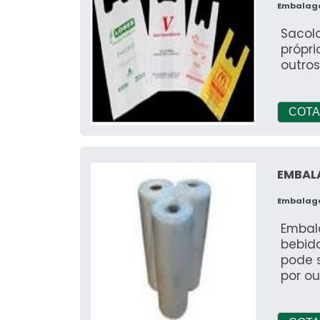
Embalag
Sacola
própri
outro
COTA
EMBAL
Embalag
Embal
bebid
pode 
por ou