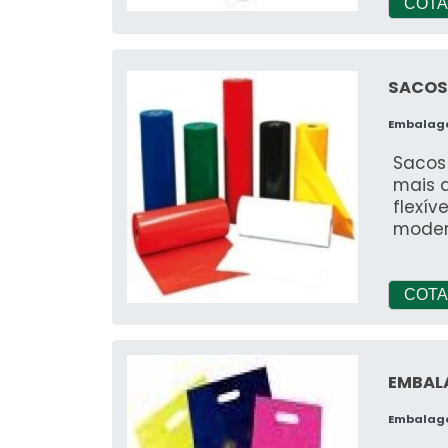
COTA
SACOS
Embalag
Sacos
mais d
flexív
moder
COTA
EMBAL
Embalag