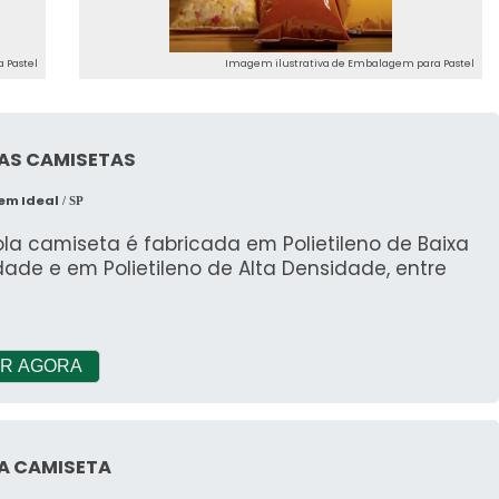
ança, conte com a AURUM.
 Pastel
Imagem ilustrativa de Embalagem para Pastel
AS CAMISETAS
em Ideal
/ SP
la camiseta é fabricada em Polietileno de Baixa
ade e em Polietileno de Alta Densidade, entre
s
R AGORA
A CAMISETA