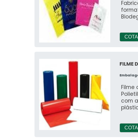
Fabri
format
Biodeg
COTA
FILME 
Embalag
Filme 
Poliet
com a
plásti
COTA