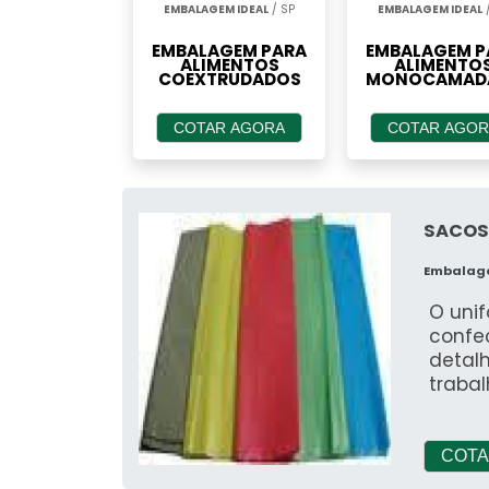
EMBALAGEM IDEAL
/ SP
EMBALAGEM IDEAL
/
EMBALAGEM PARA
EMBALAGEM P
ALIMENTOS
ALIMENTO
COEXTRUDADOS
MONOCAMADA
COTAR AGORA
COTAR AGOR
SACOS
Embalag
O unif
confe
detal
trabal
(Equi
(Equi
desta
COTA
socia