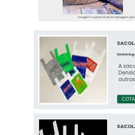
segur
Imagem ilustrativa de Embalagem para
SACOL
Embalag
A saco
Densid
outro
COTA
SACOL