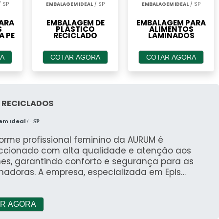
 SP
EMBALAGEM IDEAL
/ SP
EMBALAGEM IDEAL
/ SP
ARA
EMBALAGEM DE
EMBALAGEM PARA
S
PLÁSTICO
ALIMENTOS
 PE
RECICLADO
LAMINADOS
A
COTAR AGORA
COTAR AGORA
 RECICLADOS
em Ideal
/ - SP
orme profissional feminino da AURUM é
ccionado com alta qualidade e atenção aos
hes, garantindo conforto e segurança para as
hadoras. A empresa, especializada em Epis
pamentos de Proteção Individual) e EPC
pamento de Proteção Coletiva), também se
ca na produção de uniformes profissionais e
R AGORA
is.Com um atendimento personalizado e singular