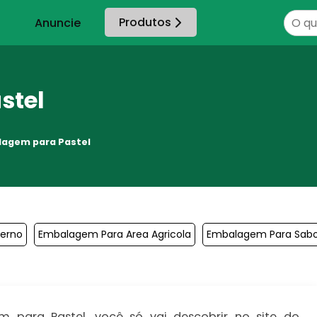
Produtos
Anuncie
stel
agem para Pastel
erno
Embalagem Para Area Agricola
Embalagem Para Sab
para Pastel, você só vai descobrir no site do