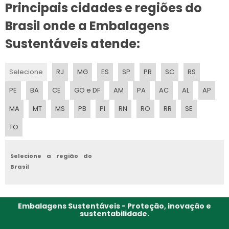
Principais cidades e regiões do
EMBALAGEM PARA CONDIMENTOS
Brasil onde a Embalagens
EMBALAGEM PARA MOVEIS
Sustentáveis atende:
EMBALAGEM PARA DVD
Selecione
RJ
MG
ES
SP
PR
SC
RS
PE
BA
CE
GO e DF
AM
PA
AC
AL
AP
MA
MT
MS
PB
PI
RN
RO
RR
SE
TO
Selecione a região do
Brasil
Embalagens Sustentáveis - Proteção, inovação e
sustentabilidade.