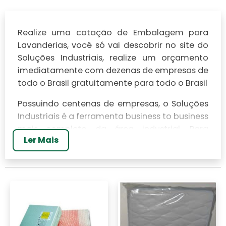
Realize uma cotação de Embalagem para
Lavanderias, você só vai descobrir no site do
Soluções Industriais, realize um orçamento
imediatamente com dezenas de empresas de
todo o Brasil gratuitamente para todo o Brasil
Possuindo centenas de empresas, o Soluções
Industriais é a ferramenta business to business
mais completo da área industrial. Para
Ler Mais
realizar um orçamento de Embalagem para
Lavanderias, clique em um ou mais dos
anuciantes a seguir: