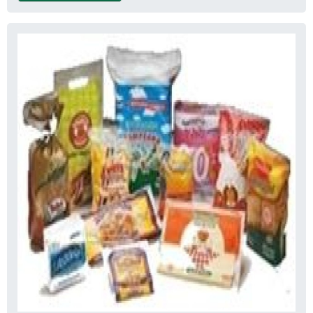
escritório de alta qualidade onde são
realizadas as atividades e estrutura
suficiente para atender todas as demandas.
Tudo isso, somado à performance de uma
equipe multidisciplinar de consultores
associados e profissionais com vasta
experiência na área de atuação, fecha o
ciclo de entrega com excelência para toda
a carteira de clientes.