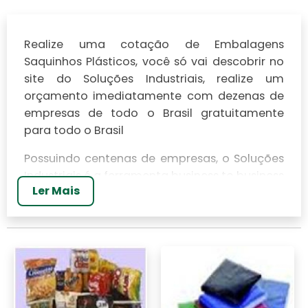
Realize uma cotação de Embalagens
Saquinhos Plásticos, você só vai descobrir no
site do Soluções Industriais, realize um
orçamento imediatamente com dezenas de
empresas de todo o Brasil gratuitamente
para todo o Brasil
Possuindo centenas de empresas, o Soluções
Industriais é a ferramenta business to business
Ler Mais
mais completo da área industrial. Para
realizar um orçamento de Embalagens
Saquinhos Plásticos, clique em um ou mais
dos anuciantes a seguir: