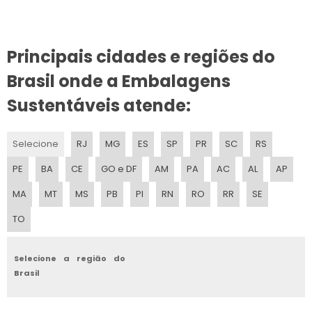
EMBALAGENS VAZIAS
EMBALAGENS FLEXIVEIS
Principais cidades e regiões do
Brasil onde a Embalagens
Sustentáveis atende:
Selecione
RJ
MG
ES
SP
PR
SC
RS
PE
BA
CE
GO e DF
AM
PA
AC
AL
AP
MA
MT
MS
PB
PI
RN
RO
RR
SE
TO
Selecione a região do
Brasil