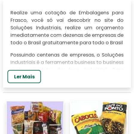
Realize uma cotação de Embalagens para
Frasco, você só vai descobrir no site do
Soluções Industriais, realize um orçamento
imediatamente com dezenas de empresas de
todo o Brasil gratuitamente para todo o Brasil
Possuindo centenas de empresas, o Soluções
Industriais é a ferramenta business to business
mais completo da área industrial. Para
Ler Mais
realizar um orçamento de Embalagens para
Frasco, clique em um ou mais dos anuciantes
a seguir: