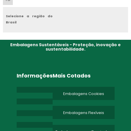
EMBALAGEM PARA SALGADINHO
EMBALAGEM PARA MALA
Selecione a região do
Brasil
EMBALAGEM PARA AREA AGRICOLA
EMBALAGEM PRESENTES
Embalagens Sustentáveis - Proteção, inovação e
sustentabilidade.
Informações
Mais Cotados
Embalagens Cookies
Embalagens Flexíveis