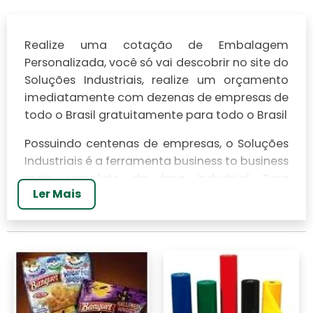
Realize uma cotação de Embalagem
Personalizada, você só vai descobrir no site do
Soluções Industriais, realize um orçamento
imediatamente com dezenas de empresas de
todo o Brasil gratuitamente para todo o Brasil
Possuindo centenas de empresas, o Soluções
Industriais é a ferramenta business to business
mais completo da área industrial. Para
Ler Mais
realizar um orçamento de Embalagem
Personalizada, clique em um ou mais dos
anuciantes a seguir: