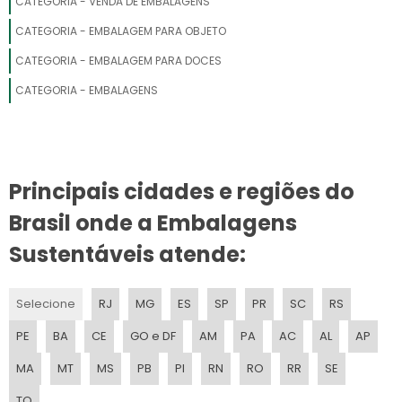
CATEGORIA - VENDA DE EMBALAGENS
CATEGORIA - EMBALAGEM PARA OBJETO
EMBALAGEM PARA PASTEL
CATEGORIA - EMBALAGEM PARA DOCES
EMBALAGEM PARA AREA MEDICA
CATEGORIA - EMBALAGENS
EMBALAGEM PARA BOLSA
EMBALAGEM PARA LEITE
Principais cidades e regiões do
EMBALAGEM PARA CAMISETA
Brasil onde a Embalagens
EMBALAGEM PLASTICO BOLHA
Sustentáveis atende:
EMBALAGEM PARA ROUPA
Selecione
RJ
MG
ES
SP
PR
SC
RS
EMBALAGEM PARA CAMISA
PE
BA
CE
GO e DF
AM
PA
AC
AL
AP
EMBALAGEM PARA RACAO
MA
MT
MS
PB
PI
RN
RO
RR
SE
TO