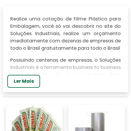
Realize uma cotação de Filme Plástico para
Embalagem, você só vai descobrir no site do
Soluções Industriais, realize um orçamento
imediatamente com dezenas de empresas de
todo o Brasil gratuitamente para todo o Brasil
Possuindo centenas de empresas, o Soluções
Industriais é a ferramenta business to business
mais completo da área industrial. Para
Ler Mais
realizar um orçamento de Filme Plástico para
Embalagem, clique em um ou mais dos
anuciantes a seguir: