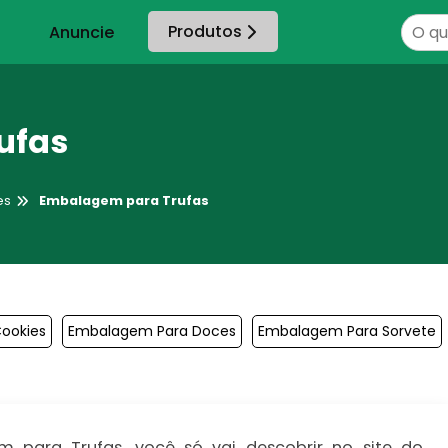
Produtos
Anuncie
ufas
es
Embalagem para Trufas
ookies
Embalagem Para Doces
Embalagem Para Sorvete
para Trufas, você só vai descobrir no site do