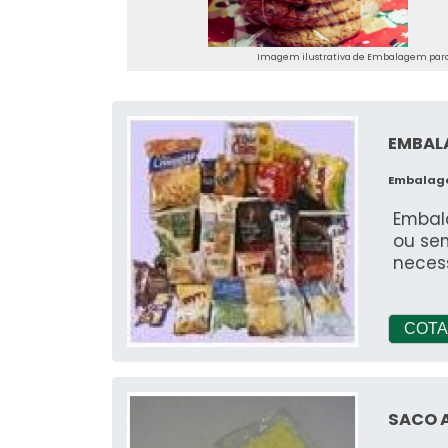
segur
Imagem ilustrativa de Embalagem para
EMBAL
Embalag
Embal
ou sem
neces
COTA
SACO 