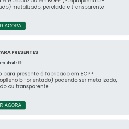
te é produzido em BOPP (Polipropileno bi-
ado) metalizado, perolado e transparente
R AGORA
PARA PRESENTES
em Ideal
/ SP
o para presente é fabricado em BOPP
ropileno bi-orientado) podendo ser metalizado,
ado ou transparente
R AGORA