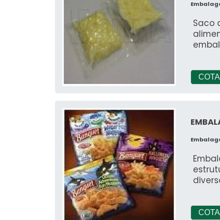
Embalag
Saco 
alime
embal
COTA
EMBAL
Embalag
Embal
estrut
divers
COTA