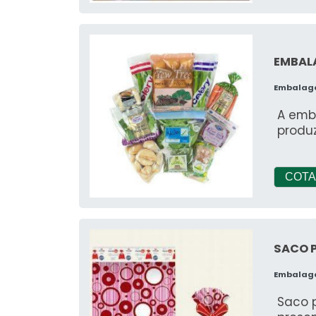
EMBALA
Embalag
A emb
produ
COTA
SACO P
Embalag
Saco p