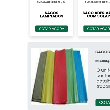
EMBALAGEM IDEAL
/ SP
EMBALAGEM IDEAL
/
SACOS
SACO ADESIV
LAMINADOS
COM SOLAP
COTAR AGORA
COTAR AGOR
SACOS
Embalag
O unif
confe
detal
trabal
(Equi
(Equi
desta
COTA
socia