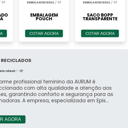
 SP
EMBALAGEM IDEAL
/ SP
EMBALAGEM IDEAL
/ SP
ADO
EMBALAGEM
SACO BOPP
A
POUCH
TRANSPARENTE
A
COTAR AGORA
COTAR AGORA
 RECICLADOS
em Ideal
/ - SP
orme profissional feminino da AURUM é
ccionado com alta qualidade e atenção aos
hes, garantindo conforto e segurança para as
hadoras. A empresa, especializada em Epis
pamentos de Proteção Individual) e EPC
pamento de Proteção Coletiva), também se
ca na produção de uniformes profissionais e
R AGORA
is.Com um atendimento personalizado e singular