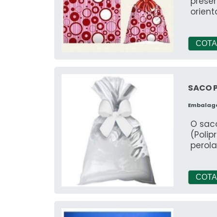
presen
orient
COTA
SACO 
Embalag
O sac
(Polip
perol
COTA