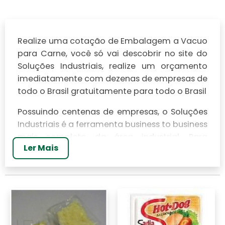
Realize uma cotação de Embalagem a Vacuo
para Carne, você só vai descobrir no site do
Soluções Industriais, realize um orçamento
imediatamente com dezenas de empresas de
todo o Brasil gratuitamente para todo o Brasil
Possuindo centenas de empresas, o Soluções
Industriais é a ferramenta business to business
mais completo da área industrial. Para
Ler Mais
realizar um orçamento de Embalagem a
Vacuo para Carne, clique em um ou mais dos
anuciantes a seguir: