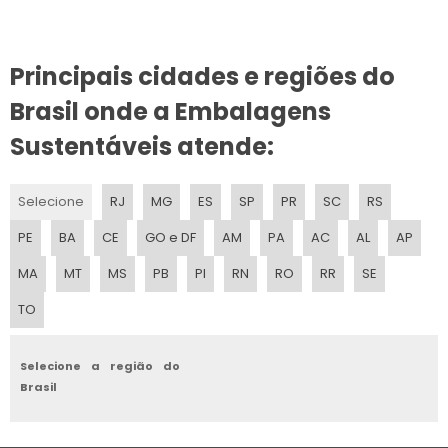
EMBALAGEM A VACUO DOMESTICA
Principais cidades e regiões do
EMBALAGEM A VACUO PARA VIAGEM
Brasil onde a Embalagens
PLASTICO PARA EMBALAR ALIMENTOS
Sustentáveis atende:
EMBALAGENS DE PLASTICO PARA ALIMENTOS
Selecione
RJ
MG
ES
SP
PR
SC
RS
EMBALAGEM DE PLASTICO RECICLADO
PE
BA
CE
GO e DF
AM
PA
AC
AL
AP
EMBALAGEM EM POLIPROPILENO
MA
MT
MS
PB
PI
RN
RO
RR
SE
TO
PLASTICOS PARA EMBALAR
EMBALAGEM A VACUO
Selecione a região do
Brasil
EMBALAGENS PP
EMBALAGEM POLIETILENO CRISTAL