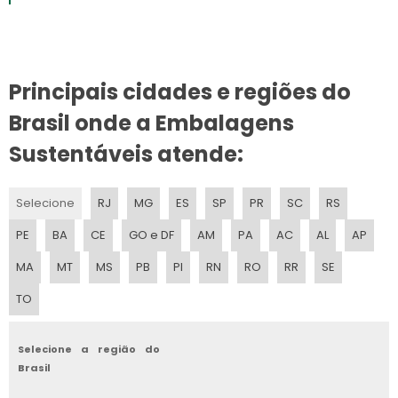
EMPRESA EMBALAGENS
COMERCIO DE EMBALAGENS
Principais cidades e regiões do
DISTRIBUIDOR DE EMBALAGENS
Brasil onde a Embalagens
FABRICAS EMBALAGENS PLASTICAS
Sustentáveis atende:
FABRICANTE DE EMBALAGEM PLASTICA
Selecione
RJ
MG
ES
SP
PR
SC
RS
REPRESENTANTE COMERCIAL DE EMBALAGENS FLEXIVEIS
PE
BA
CE
GO e DF
AM
PA
AC
AL
AP
EMPRESAS EMBALAGENS
MA
MT
MS
PB
PI
RN
RO
RR
SE
TO
INDUSTRIA EMBALAGENS
EMBALAGEM PARA TRANSPORTES
Selecione a região do
Brasil