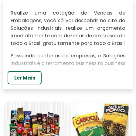
Realize uma cotação de Vendas de
Embalagens, você só vai descobrir no site do
Soluções Industriais, realize um orçamento
imediatamente com dezenas de empresas de
todo o Brasil gratuitamente para todo o Brasil
Possuindo centenas de empresas, o Soluções
Industriais é a ferramenta business to business
mais completo da área industrial. Para
Ler Mais
realizar um orçamento de Vendas de
Embalagens, clique em um ou mais dos
anuciantes a seguir: