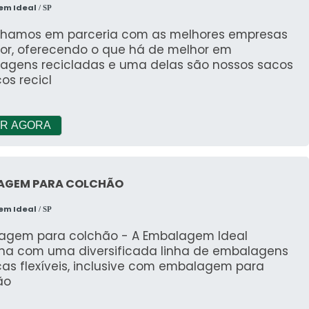
em Ideal
/ SP
lhamos em parceria com as melhores empresas
para melhorar a sustentabilidade na produção. Ao
tor, oferecendo o que há de melhor em
as podem explorar novas formas de incorporar
agens recicladas e uma delas são nossos sacos
us processos. Essa abordagem não só ajuda a reduzir
cos recicl
ição da marca no mercado.
SENTAÇÃO DOS PRODUTOS
R AGORA
el crucial na forma como os consumidores
 apresentação, como o uso de
alumínio
e impressão
AGEM PARA COLCHÃO
a atenção, mas também influenciar a decisão de
em Ideal
as de mercados competitivos.
/ SP
agem para colchão - A Embalagem Ideal
lha com uma diversificada linha de embalagens
cas flexíveis, inclusive com embalagem para
do expostas a diferentes temperaturas.
ão
etos úteis após o uso, como suportes ou brinquedos.