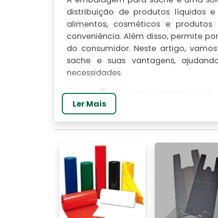
distribuição de produtos líquidos
alimentos, cosméticos e produtos
conveniência. Além disso, permite por
do consumidor. Neste artigo, vamos
sache e suas vantagens, ajudan
necessidades.
OPÇÕES DE PERSONA
Ler Mais
A personalização de sachês é uma 
diferenciar
seu produto
nas prateleir
em diversos aspectos, incluindo cores
Variedade de cores
A escolha das cores para sachês n
identidade da marca podem atrair
empresa. Combinações de cores vibr