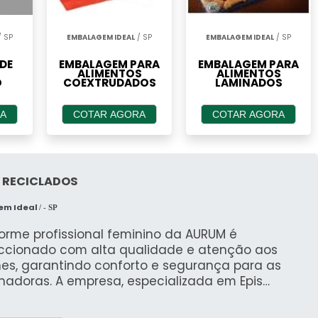
m sachê de café pode utilizar tons terrosos para
ralidade, enquanto um produto de beleza pode
 SP
EMBALAGEM IDEAL
/ SP
EMBALAGEM IDEAL
/ SP
escor.
DE
EMBALAGEM PARA
EMBALAGEM PARA
ALIMENTOS
ALIMENTOS
ransmitem emoções específicas pode ser uma boa
O
COEXTRUDADOS
LAMINADOS
rde são frequentemente associadas à calma e à
mo vermelho e laranja podem transmitir energia e
A
COTAR AGORA
COTAR AGORA
o com as tendências do mercado também é uma
es e manter a relevância da marca.
 RECICLADOS
em Ideal
/ - SP
hês é fundamental para atender diferentes
ções:
orme profissional feminino da AURUM é
ccionado com alta qualidade e atenção aos
 ou promoções, permitindo que os consumidores
hes, garantindo conforto e segurança para as
nde compromisso.
hadoras. A empresa, especializada em Epis
pamentos de Proteção Individual) e EPC
 uso diário, como sachês de temperos ou chás, que
pamento de Proteção Coletiva), também se