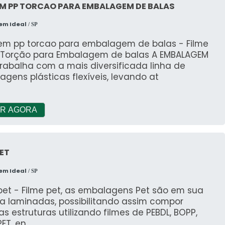
 materiais recicláveis contribui para uma economia
EM PP TORCAO PARA EMBALAGEM DE BALAS
de que o desperdício termine nas prateleiras ou nos
em Ideal
/ SP
 em pp torcao para embalagem de balas - Filme
 Torção para Embalagem de balas A EMBALAGEM
trabalha com a mais diversificada linha de
om materiais não recicláveis, gera um considerável
gens plásticas flexíveis, levando at
 questão, alternativas sustentáveis emergem como
cas que priorizem a redução de resíduos deve ser
R AGORA
de produção, alinhando-se às expectativas de
izam a sustentabilidade.
ssociadas à fabricação de embalagens é um passo
PET
conscientização sobre a importância de escolher
judar a educar tanto os produtores quanto os
em Ideal
/ SP
panhas informativas podem destacar como as
pet - Filme pet, as embalagens Pet são em sua
ara a redução de gases de efeito estufa e mitigam
ia laminadas, possibilitando assim compor
as estruturas utilizando filmes de PEBDL, BOPP,
PET, en