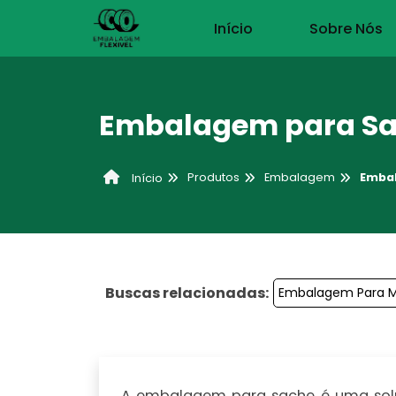
Início
Sobre Nós
Embalagem para S
Produtos
Embalagem
Emba
Início
Buscas relacionadas:
Embalagem Para 
A
embalagem para sache
é uma sol