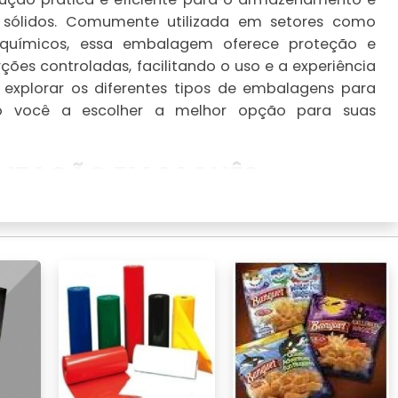
 e sólidos. Comumente utilizada em setores como
 químicos, essa embalagem oferece proteção e
ções controladas, facilitando o uso e a experiência
 explorar os diferentes tipos de embalagens para
do você a escolher a melhor opção para suas
LIZAÇÃO EM SACHÊS
estratégia essencial para empresas que buscam
as
. Entendemos que é possível personalizar sachês
, tamanhos e funcionalidades.
ão deve ser subestimada. Cores que refletem a
 consumidores e aumentar o reconhecimento da
antes se destacam nas prateleiras, capturando a