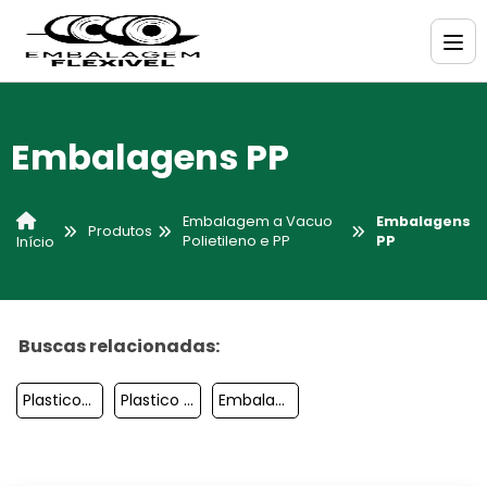
Embalagens PP
Embalagem a Vacuo
Embalagens
Produtos
Polietileno e PP
PP
Início
Buscas relacionadas:
Plasticos Para Embalar
Plastico De Embalagem
Embalagem Polietileno