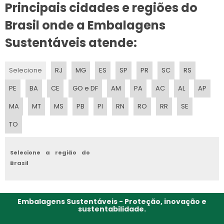
Principais cidades e regiões do
EMBALAGEM A VACUO PARA CARNE
Brasil onde a Embalagens
EMBALAGEM A VACUO PARA ROUPAS
Sustentáveis atende:
EMBALAGEM DE POLIETILENO
Selecione
RJ
MG
ES
SP
PR
SC
RS
EMBALAGENS PP
PE
BA
CE
GO e DF
AM
PA
AC
AL
AP
EMBALAGEM A VACUO PARA ALIMENTOS
MA
MT
MS
PB
PI
RN
RO
RR
SE
TO
EMBALAGEM POLIETILENO CRISTAL
EMBALAGEM A VACUO PARA QUEIJO
Selecione a região do
Brasil
PLASTICO DE EMBALAGEM
EMBALAGEM EM POLIPROPILENO
Embalagens Sustentáveis - Proteção, inovação e
sustentabilidade.