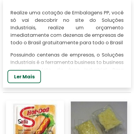
Realize uma cotação de Embalagens PP, você
só vai descobrir no site do Soluções
Industriais, realize um orçamento
imediatamente com dezenas de empresas de
todo o Brasil gratuitamente para todo o Brasil
Possuindo centenas de empresas, o Soluções
Industriais é a ferramenta business to business
mais completo da área industrial. Para
Ler Mais
realizar um orçamento de Embalagens PP,
clique em um ou mais dos anuciantes a
seguir: