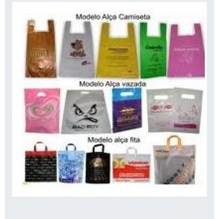
Além disso, a escolha de materiais
adequados não é apenas uma questão de
proteção, mas também de comunicação. Um
pacote resistente comunica ao cliente que a
marca se preocupa com a qualidade. Isso é
especialmente crítico no e-commerce, onde
a insatisfação do cliente pode resultar em
devoluções que são custosas e que afetam a
reputação da marca.
Apresentação visual
A apresentação visual das embalagens é uma
oportunidade de capturar a atenção do
cliente e criar uma primeira impressão
positiva. Investir em designs atraentes, que
reflitam a identidade da marca, é