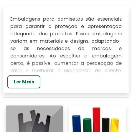
Embalagens para camisetas
são essenciais
para garantir a proteção e apresentação
adequada dos produtos. Essas embalagens
variam em materiais e designs, adaptando-
se às necessidades de marcas e
consumidores. Ao escolher a embalagem
certa, é possível aumentar a percepção de
valor e melhorar a experiência do cliente.
Neste artigo, exploraremos os diferentes tipos
Ler Mais
de embalagens disponíveis, suas vantagens e
como elas podem influenciar a venda de
camisetas no mercado atual.
TIPOS DE EMBALAGENS
PARA CAMISETAS