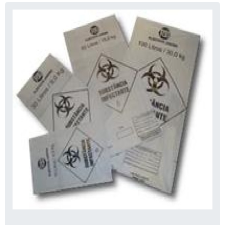
Ecológicas
Feitos de fontes renováveis,
Bioplásticos
são uma alternativa viável
aos plásticos tradicionais.
Podem ser decompostos
Materiais
por organismos, reduzindo
compostáveis
o impacto ambiental.
Projetadas para serem
Embalagens
usadas mais de uma vez,
reutilizáveis
diminuindo a necessidade
de novas embalagens.